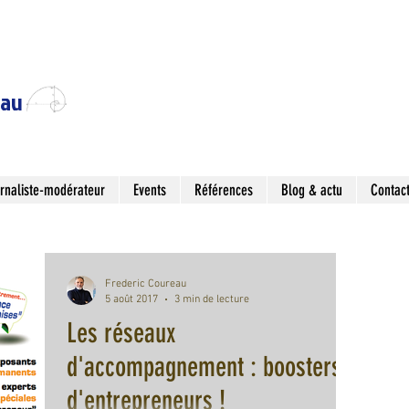
eau
rnaliste-modérateur
Events
Références
Blog & actu
Contac
Frederic Coureau
5 août 2017
3 min de lecture
Les réseaux
d'accompagnement : boosters
d'entrepreneurs !