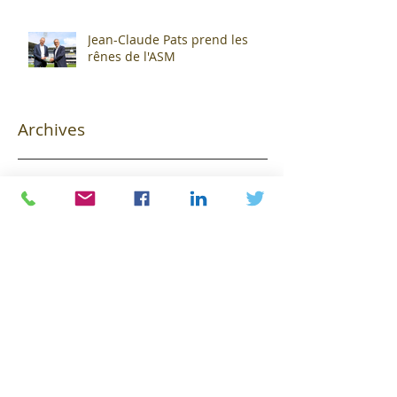
Jean-Claude Pats prend les
rênes de l'ASM
Archives
novembre 2024
(2)
2 posts
avril 2024
(1)
1 post
février 2024
(1)
1 post
janvier 2024
(3)
3 posts
juin 2023
(1)
1 post
mai 2023
(2)
2 posts
avril 2023
(3)
3 posts
mars 2023
(4)
4 posts
février 2023
(22)
22 posts
janvier 2023
(11)
11 posts
mai 2022
(1)
1 post