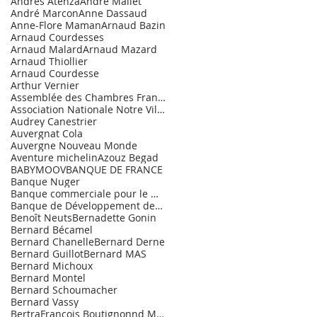
Andrès Atenza
André Mallet
André Marcon
Anne Dassaud
Anne-Flore Maman
Arnaud Bazin
Arnaud Courdesses
Arnaud Malard
Arnaud Mazard
Arnaud Thiollier
Arnaud Courdesse
Arthur Vernier
Assemblée des Chambres Françaises de Commerce et d
Association Nationale Notre Village.
Audrey Canestrier
Auvergnat Cola
Auvergne Nouveau Monde
Aventure michelin
Azouz Begad
BABYMOOV
BANQUE DE FRANCE
Banque Nuger
Banque commerciale pour le Marché de l'Entrepr
Banque de Développement des PME
Benoît Neuts
Bernadette Gonin
Bernard Bécamel
Bernard Chanelle
Bernard Derne
Bernard Guillot
Bernard MAS
Bernard Michoux
Bernard Montel
Bernard Schoumacher
Bernard Vassy
BertraFrançois Boutignonnd Maurice