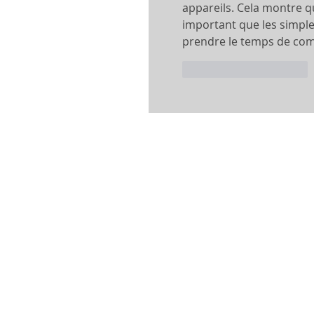
appareils. Cela montre q
important que les simple
prendre le temps de comp
J'aime
Répondre