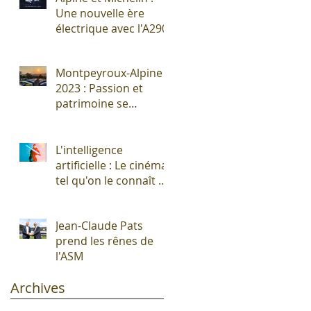
Une nouvelle ère
électrique avec l'A290
Montpeyroux-Alpine
2023 : Passion et
patrimoine se
rencontrent autour
de l'Alpine A110 !
L'intelligence
artificielle : Le cinéma
tel qu'on le connaît vit
ses derniers
moments !
Jean-Claude Pats
prend les rênes de
l'ASM
Archives