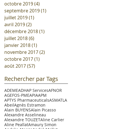
octobre 2019
(4)
4 posts
septembre 2019
(1)
1 post
juillet 2019
(1)
1 post
avril 2019
(2)
2 posts
décembre 2018
(1)
1 post
juillet 2018
(6)
6 posts
janvier 2018
(1)
1 post
novembre 2017
(2)
2 posts
octobre 2017
(1)
1 post
août 2017
(57)
57 posts
Rechercher par Tags
ADEME
ADHAP Services
AFNOR
AGEFOS-PME
APIA
APM
APTYS Pharmaceuticals
ASM
ATLA
Abeil
Agnès Estramon
Alain BUYENS
Alain Picasso
Alexandre Asselineau
Alexandre TOUZET
Aline Carlier
Aline Peallat
Amaury Simon