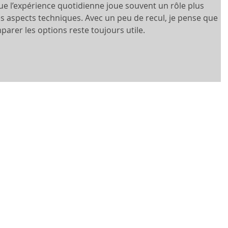
ue l’expérience quotidienne joue souvent un rôle plus 
s aspects techniques. Avec un peu de recul, je pense que 
arer les options reste toujours utile.