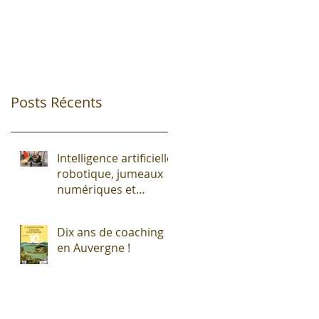
Posts Récents
Intelligence artificielle,
robotique, jumeaux
numériques et
impression additive :
Entre promesses et
Dix ans de coaching
défis pour l'industrie !
en Auvergne !