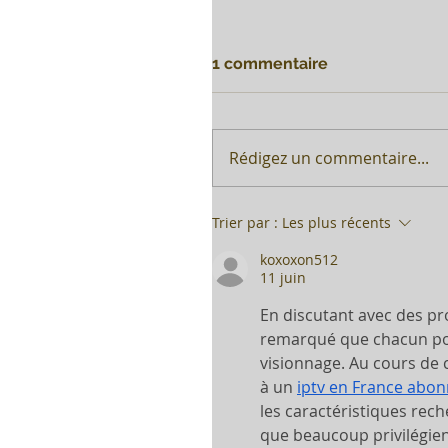
1 commentaire
Rédigez un commentaire...
Trier par :
Les plus récents
koxoxon512
11 juin
En discutant avec des pro
remarqué que chacun pos
visionnage. Au cours de c
à un 
iptv en France abo
les caractéristiques reche
que beaucoup privilégient 