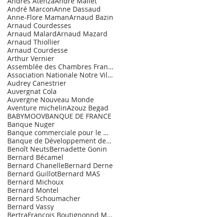
Andrès Atenza
André Mallet
André Marcon
Anne Dassaud
Anne-Flore Maman
Arnaud Bazin
Arnaud Courdesses
Arnaud Malard
Arnaud Mazard
Arnaud Thiollier
Arnaud Courdesse
Arthur Vernier
Assemblée des Chambres Françaises de Commerce et d
Association Nationale Notre Village.
Audrey Canestrier
Auvergnat Cola
Auvergne Nouveau Monde
Aventure michelin
Azouz Begad
BABYMOOV
BANQUE DE FRANCE
Banque Nuger
Banque commerciale pour le Marché de l'Entrepr
Banque de Développement des PME
Benoît Neuts
Bernadette Gonin
Bernard Bécamel
Bernard Chanelle
Bernard Derne
Bernard Guillot
Bernard MAS
Bernard Michoux
Bernard Montel
Bernard Schoumacher
Bernard Vassy
BertraFrançois Boutignonnd Maurice