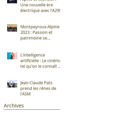
Une nouvelle ère
électrique avec l'A290
Montpeyroux-Alpine
2023 : Passion et
patrimoine se
rencontrent autour
de l'Alpine A110 !
L'intelligence
artificielle : Le cinéma
tel qu'on le connaît vit
ses derniers
moments !
Jean-Claude Pats
prend les rênes de
l'ASM
Archives