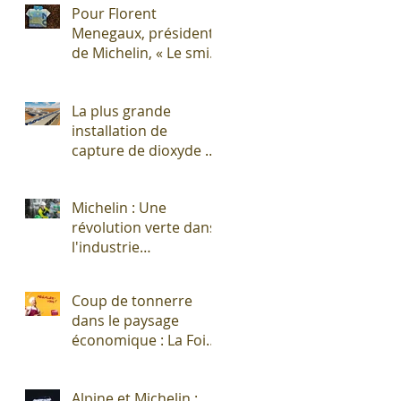
Pour Florent
Menegaux, président
de Michelin, « Le smic
n’est pas un salaire
décent »
La plus grande
installation de
capture de dioxyde de
carbone (CO2)
s'apprête à sortir de
Michelin : Une
terre !
révolution verte dans
l'industrie
pneumatique !
Coup de tonnerre
dans le paysage
économique : La Foire
Exposition de
Clermont-Cournon...
Alpine et Michelin :
c'est fini !