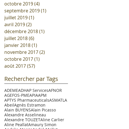
octobre 2019
(4)
4 posts
septembre 2019
(1)
1 post
juillet 2019
(1)
1 post
avril 2019
(2)
2 posts
décembre 2018
(1)
1 post
juillet 2018
(6)
6 posts
janvier 2018
(1)
1 post
novembre 2017
(2)
2 posts
octobre 2017
(1)
1 post
août 2017
(57)
57 posts
Rechercher par Tags
ADEME
ADHAP Services
AFNOR
AGEFOS-PME
APIA
APM
APTYS Pharmaceuticals
ASM
ATLA
Abeil
Agnès Estramon
Alain BUYENS
Alain Picasso
Alexandre Asselineau
Alexandre TOUZET
Aline Carlier
Aline Peallat
Amaury Simon