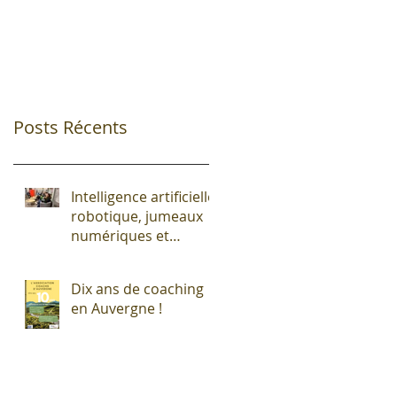
Posts Récents
Intelligence artificielle,
robotique, jumeaux
numériques et
impression additive :
Entre promesses et
Dix ans de coaching
défis pour l'industrie !
en Auvergne !