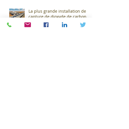
La plus grande installation de
capture de dioxyde de carbone
(CO2) s'apprête à sortir de terre
!
Michelin : Une révolution verte
dans l'industrie pneumatique !
Coup de tonnerre dans le
paysage économique : La Foire
Exposition de Clermont-
Cournon... c'est fini !
Alpine et Michelin : Une
nouvelle ère électrique avec
l'A290