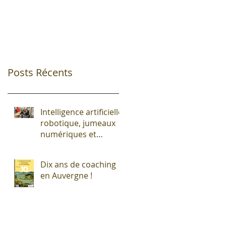
Posts Récents
Intelligence artificielle,
robotique, jumeaux
numériques et
impression additive :
Entre promesses et
Dix ans de coaching
défis pour l'industrie !
en Auvergne !