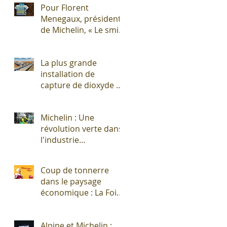
Pour Florent
Menegaux, président
de Michelin, « Le smic
n’est pas un salaire
décent »
La plus grande
installation de
capture de dioxyde de
carbone (CO2)
s'apprête à sortir de
Michelin : Une
terre !
révolution verte dans
l'industrie
pneumatique !
Coup de tonnerre
dans le paysage
économique : La Foire
Exposition de
Clermont-Cournon...
Alpine et Michelin :
c'est fini !