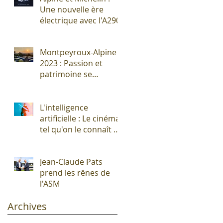
Une nouvelle ère
électrique avec l'A290
Montpeyroux-Alpine
2023 : Passion et
patrimoine se
rencontrent autour
de l'Alpine A110 !
L'intelligence
artificielle : Le cinéma
tel qu'on le connaît vit
ses derniers
moments !
Jean-Claude Pats
prend les rênes de
l'ASM
Archives