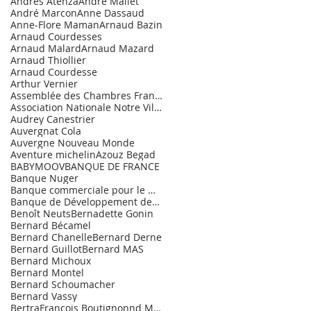
Andrès Atenza
André Mallet
André Marcon
Anne Dassaud
Anne-Flore Maman
Arnaud Bazin
Arnaud Courdesses
Arnaud Malard
Arnaud Mazard
Arnaud Thiollier
Arnaud Courdesse
Arthur Vernier
Assemblée des Chambres Françaises de Commerce et d
Association Nationale Notre Village.
Audrey Canestrier
Auvergnat Cola
Auvergne Nouveau Monde
Aventure michelin
Azouz Begad
BABYMOOV
BANQUE DE FRANCE
Banque Nuger
Banque commerciale pour le Marché de l'Entrepr
Banque de Développement des PME
Benoît Neuts
Bernadette Gonin
Bernard Bécamel
Bernard Chanelle
Bernard Derne
Bernard Guillot
Bernard MAS
Bernard Michoux
Bernard Montel
Bernard Schoumacher
Bernard Vassy
BertraFrançois Boutignonnd Maurice