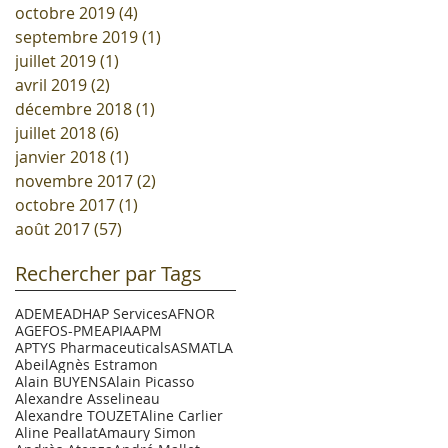
octobre 2019
(4)
4 posts
septembre 2019
(1)
1 post
juillet 2019
(1)
1 post
avril 2019
(2)
2 posts
décembre 2018
(1)
1 post
juillet 2018
(6)
6 posts
janvier 2018
(1)
1 post
novembre 2017
(2)
2 posts
octobre 2017
(1)
1 post
août 2017
(57)
57 posts
Rechercher par Tags
ADEME
ADHAP Services
AFNOR
AGEFOS-PME
APIA
APM
APTYS Pharmaceuticals
ASM
ATLA
Abeil
Agnès Estramon
Alain BUYENS
Alain Picasso
Alexandre Asselineau
Alexandre TOUZET
Aline Carlier
Aline Peallat
Amaury Simon