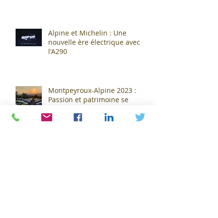
Cournon... c'est fini !
Alpine et Michelin : Une
nouvelle ère électrique avec
l'A290
Montpeyroux-Alpine 2023 :
Passion et patrimoine se
rencontrent autour de l'Alpine
A110 !
L'intelligence artificielle : Le
cinéma tel qu'on le connaît vit
ses derniers moments !
Jean-Claude Pats prend les
rênes de l'ASM