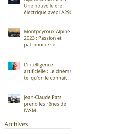
Une nouvelle ère
électrique avec l'A290
Montpeyroux-Alpine
2023 : Passion et
patrimoine se
rencontrent autour
de l'Alpine A110 !
L'intelligence
artificielle : Le cinéma
tel qu'on le connaît vit
ses derniers
moments !
Jean-Claude Pats
prend les rênes de
l'ASM
Archives