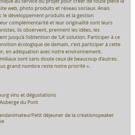
nique au service du projet pour créer de toute pièce la 
site web, photo produits et réseau sociaux. Anaïs 
c le développement produits et la gestion 
ur complémentarité et leur originalité sont leurs 
nistes, ils observent, prennent les idées, les 
t jusqu’à l’obtention de ‘LA’ solution. Participer à ce 
transition écologique de demain, c’est participer à cette 
r, en adéquation avec notre environnement.
miliaux sont sans doute ceux de beaucoup d’autres. 
lus grand nombre reste notre priorité ».
rg vins et dégustations
'Auberge du Pont
rand
animateur
Petit déjeuner de la création
speaker
ie