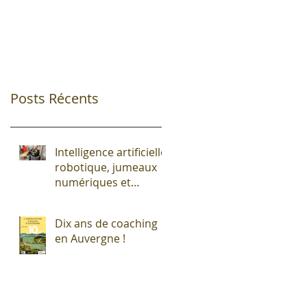
Posts Récents
Intelligence artificielle,
robotique, jumeaux
numériques et
impression additive :
Entre promesses et
Dix ans de coaching
défis pour l'industrie !
en Auvergne !