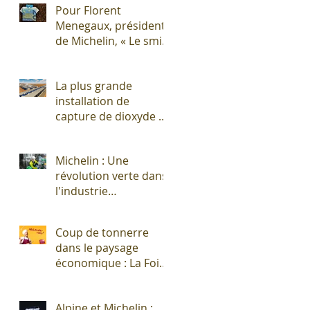
Pour Florent
Menegaux, président
de Michelin, « Le smic
n’est pas un salaire
décent »
La plus grande
installation de
capture de dioxyde de
carbone (CO2)
s'apprête à sortir de
Michelin : Une
terre !
révolution verte dans
l'industrie
pneumatique !
Coup de tonnerre
dans le paysage
économique : La Foire
Exposition de
Clermont-Cournon...
Alpine et Michelin :
c'est fini !