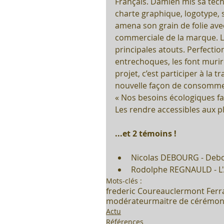
Français. Damien mis sa tech
charte graphique, logotype, 
amena son grain de folie ave
commerciale de la marque. Le
principales atouts. Perfection
entrechoques, les font muriren
projet, c’est participer à la 
nouvelle façon de consomme
« Nos besoins écologiques fa
Les rendre accessibles aux p
...et 2 témoins !
Nicolas DEBOURG - Debou
Rodolphe REGNAULD - L
Mots-clés :
frederic Coureau
clermont Fer
modérateur
maitre de cérémon
Actu
Références