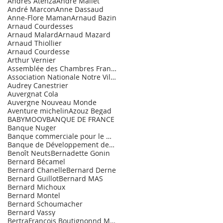
Andrès Atenza
André Mallet
André Marcon
Anne Dassaud
Anne-Flore Maman
Arnaud Bazin
Arnaud Courdesses
Arnaud Malard
Arnaud Mazard
Arnaud Thiollier
Arnaud Courdesse
Arthur Vernier
Assemblée des Chambres Françaises de Commerce et d
Association Nationale Notre Village.
Audrey Canestrier
Auvergnat Cola
Auvergne Nouveau Monde
Aventure michelin
Azouz Begad
BABYMOOV
BANQUE DE FRANCE
Banque Nuger
Banque commerciale pour le Marché de l'Entrepr
Banque de Développement des PME
Benoît Neuts
Bernadette Gonin
Bernard Bécamel
Bernard Chanelle
Bernard Derne
Bernard Guillot
Bernard MAS
Bernard Michoux
Bernard Montel
Bernard Schoumacher
Bernard Vassy
BertraFrançois Boutignonnd Maurice