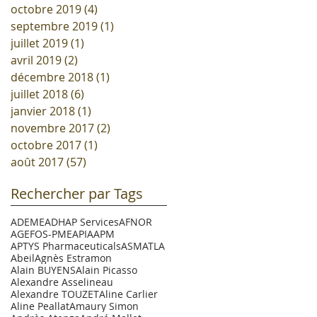
octobre 2019
(4)
4 posts
septembre 2019
(1)
1 post
juillet 2019
(1)
1 post
avril 2019
(2)
2 posts
décembre 2018
(1)
1 post
juillet 2018
(6)
6 posts
janvier 2018
(1)
1 post
novembre 2017
(2)
2 posts
octobre 2017
(1)
1 post
août 2017
(57)
57 posts
Rechercher par Tags
ADEME
ADHAP Services
AFNOR
AGEFOS-PME
APIA
APM
APTYS Pharmaceuticals
ASM
ATLA
Abeil
Agnès Estramon
Alain BUYENS
Alain Picasso
Alexandre Asselineau
Alexandre TOUZET
Aline Carlier
Aline Peallat
Amaury Simon