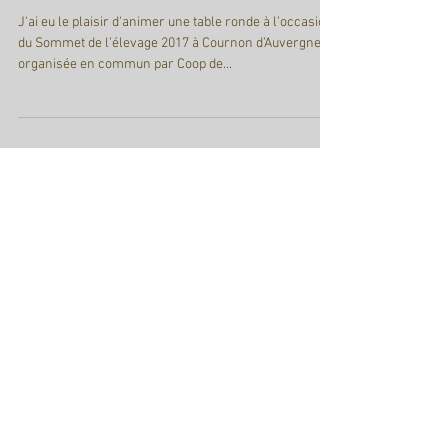
l'élevage à l'herbe en zone d
J'ai eu le plaisir d'animer une table ronde à l’occasion
du Sommet de l’élevage 2017 à Cournon d’Auvergne
organisée en commun par Coop de...