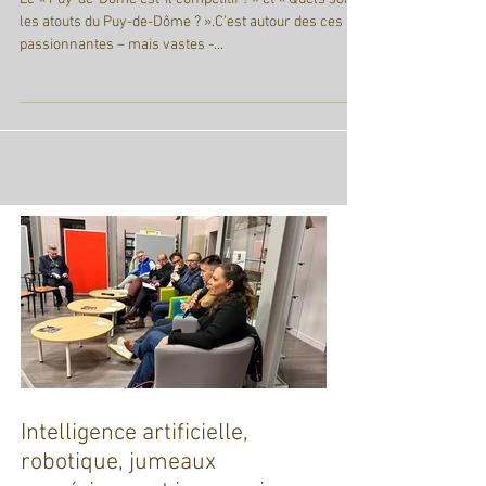
compétitivité du Pu
Le « Puy-de-Dôme est-il compétitif ? » et « Quels sont
les atouts du Puy-de-Dôme ? ».C’est autour des ces
passionnantes – mais vastes -...