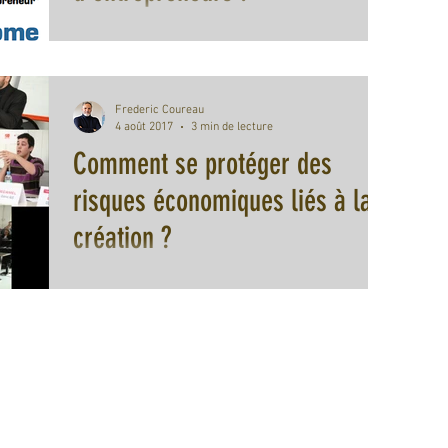
J’ai le plaisir d’animer une nouvelle rencontre des
Petit Déjeuner de la Création sur le thème « Les
réseaux d'accompagnement : boosters...
Frederic Coureau
4 août 2017
3 min de lecture
Comment se protéger des
risques économiques liés à la
création ?
La question qui hante les nuits d'une grande majorité
des futurs créateurs... Et combien ne passent pas « à
l’acte » par méconnaissance...