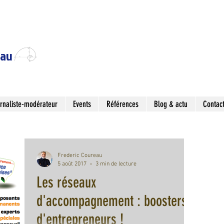
eau
rnaliste-modérateur
Events
Références
Blog & actu
Contac
Frederic Coureau
5 août 2017
3 min de lecture
Les réseaux
d'accompagnement : boosters
d'entrepreneurs !