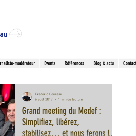
eau
rnaliste-modérateur
Events
Références
Blog & actu
Contac
Frederic Coureau
6 août 2017
1 min de lecture
Grand meeting du Medef :
Simplifiez, libérez,
stabilisez… et nous ferons le