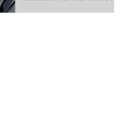
reste
Devant plus de 600 entrepreneurs, je suis convié le
jeudi 12 décembre 2013 par le MEDEF Puy-de-Dôme à
animer leur colloque annuel à la...