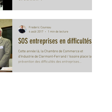
La question qui hante les nuits d'une grande majorité
des futurs créateurs... Et combien ne passent pas « à
l’acte » par méconnaissance...
Frederic Coureau
4 août 2017
1 min de lecture
SOS entreprises en difficultés...
Cette année là, la Chambre de Commerce et
d'Industrie de Clermont-Ferrand / Issoire place la
prévention des difficultés des entreprises...