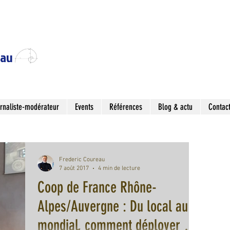
eau
rnaliste-modérateur
Events
Références
Blog & actu
Contac
Frederic Coureau
7 août 2017
4 min de lecture
Coop de France Rhône-
Alpes/Auvergne : Du local au
mondial, comment déployer le