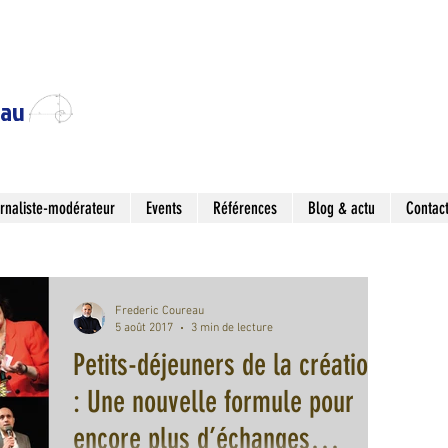
eau
rnaliste-modérateur
Events
Références
Blog & actu
Contac
Frederic Coureau
5 août 2017
3 min de lecture
Petits-déjeuners de la création
: Une nouvelle formule pour
encore plus d’échanges…