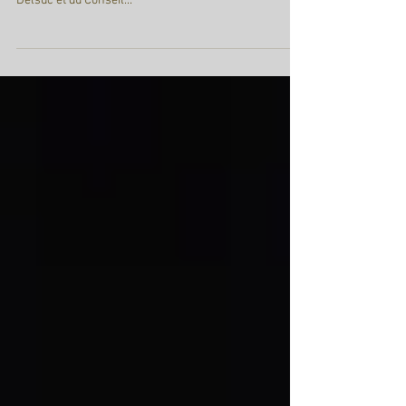
Le vendredi 4 avril 2014, j'ai répondu à l'invitation du
Président Gérard Rodange, du Vice-Président Michel
Delsuc et du Conseil...