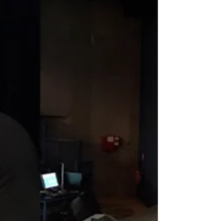
La CCI Puy-de-Dôme organisait le 21 juin en
partenariat avec La Région Auvergne Rhône-Alpes et
Clermont Auvergne Métropole la 16ème édition