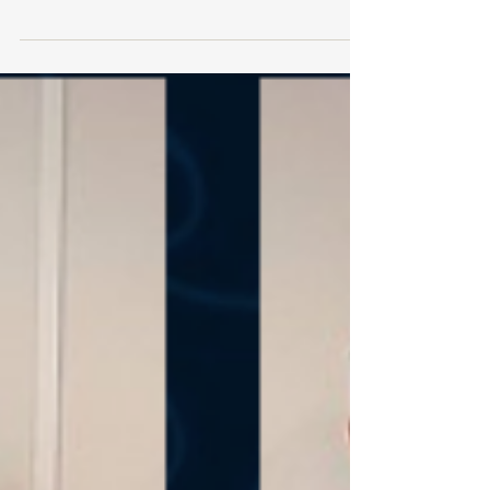
l'Institut National de la Propriété Industrielle (INPI) en
vertu du Plan d'Action pour la...