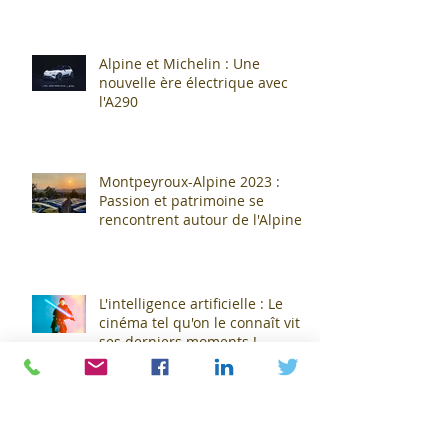
Cournon... c'est fini !
Alpine et Michelin : Une
nouvelle ère électrique avec
l'A290
Montpeyroux-Alpine 2023 :
Passion et patrimoine se
rencontrent autour de l'Alpine
A110 !
L'intelligence artificielle : Le
cinéma tel qu'on le connaît vit
ses derniers moments !
Jean-Claude Pats prend les
rênes de l'ASM