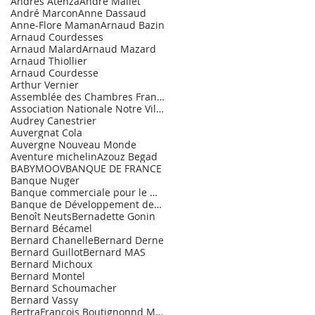
Andrès Atenza
André Mallet
André Marcon
Anne Dassaud
Anne-Flore Maman
Arnaud Bazin
Arnaud Courdesses
Arnaud Malard
Arnaud Mazard
Arnaud Thiollier
Arnaud Courdesse
Arthur Vernier
Assemblée des Chambres Françaises de Commerce et d
Association Nationale Notre Village.
Audrey Canestrier
Auvergnat Cola
Auvergne Nouveau Monde
Aventure michelin
Azouz Begad
BABYMOOV
BANQUE DE FRANCE
Banque Nuger
Banque commerciale pour le Marché de l'Entrepr
Banque de Développement des PME
Benoît Neuts
Bernadette Gonin
Bernard Bécamel
Bernard Chanelle
Bernard Derne
Bernard Guillot
Bernard MAS
Bernard Michoux
Bernard Montel
Bernard Schoumacher
Bernard Vassy
BertraFrançois Boutignonnd Maurice