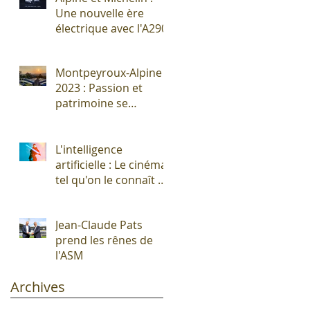
Une nouvelle ère
électrique avec l'A290
Montpeyroux-Alpine
2023 : Passion et
patrimoine se
rencontrent autour
de l'Alpine A110 !
L'intelligence
artificielle : Le cinéma
tel qu'on le connaît vit
ses derniers
moments !
Jean-Claude Pats
prend les rênes de
l'ASM
Archives