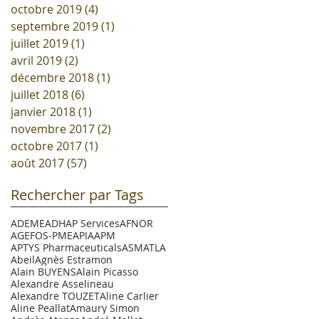
octobre 2019
(4)
4 posts
septembre 2019
(1)
1 post
juillet 2019
(1)
1 post
avril 2019
(2)
2 posts
décembre 2018
(1)
1 post
juillet 2018
(6)
6 posts
janvier 2018
(1)
1 post
novembre 2017
(2)
2 posts
octobre 2017
(1)
1 post
août 2017
(57)
57 posts
Rechercher par Tags
ADEME
ADHAP Services
AFNOR
AGEFOS-PME
APIA
APM
APTYS Pharmaceuticals
ASM
ATLA
Abeil
Agnès Estramon
Alain BUYENS
Alain Picasso
Alexandre Asselineau
Alexandre TOUZET
Aline Carlier
Aline Peallat
Amaury Simon