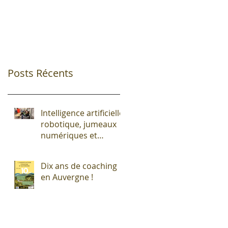
Posts Récents
Intelligence artificielle,
robotique, jumeaux
numériques et
impression additive :
Entre promesses et
Dix ans de coaching
défis pour l'industrie !
en Auvergne !