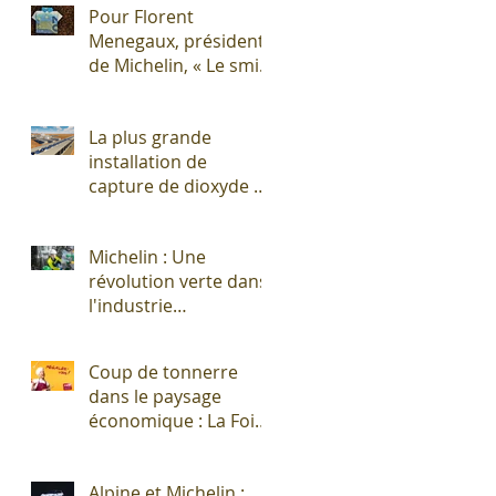
Pour Florent
Menegaux, président
de Michelin, « Le smic
n’est pas un salaire
décent »
La plus grande
installation de
capture de dioxyde de
carbone (CO2)
s'apprête à sortir de
Michelin : Une
terre !
révolution verte dans
l'industrie
pneumatique !
Coup de tonnerre
dans le paysage
économique : La Foire
Exposition de
Clermont-Cournon...
Alpine et Michelin :
c'est fini !