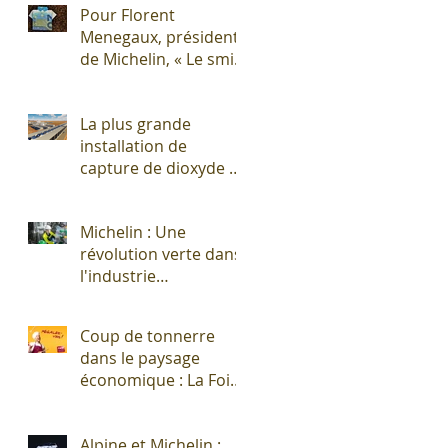
Pour Florent
Menegaux, président
de Michelin, « Le smic
n’est pas un salaire
décent »
La plus grande
installation de
capture de dioxyde de
carbone (CO2)
s'apprête à sortir de
Michelin : Une
terre !
révolution verte dans
l'industrie
pneumatique !
Coup de tonnerre
dans le paysage
économique : La Foire
Exposition de
Clermont-Cournon...
Alpine et Michelin :
c'est fini !