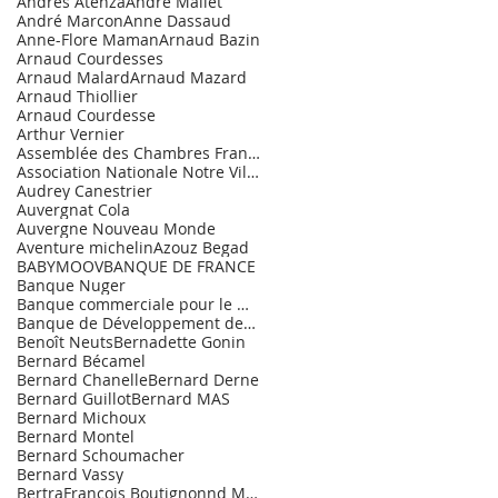
Andrès Atenza
André Mallet
André Marcon
Anne Dassaud
Anne-Flore Maman
Arnaud Bazin
Arnaud Courdesses
Arnaud Malard
Arnaud Mazard
Arnaud Thiollier
Arnaud Courdesse
Arthur Vernier
Assemblée des Chambres Françaises de Commerce et d
Association Nationale Notre Village.
Audrey Canestrier
Auvergnat Cola
Auvergne Nouveau Monde
Aventure michelin
Azouz Begad
BABYMOOV
BANQUE DE FRANCE
Banque Nuger
Banque commerciale pour le Marché de l'Entrepr
Banque de Développement des PME
Benoît Neuts
Bernadette Gonin
Bernard Bécamel
Bernard Chanelle
Bernard Derne
Bernard Guillot
Bernard MAS
Bernard Michoux
Bernard Montel
Bernard Schoumacher
Bernard Vassy
BertraFrançois Boutignonnd Maurice