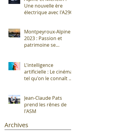
Une nouvelle ère
électrique avec l'A290
Montpeyroux-Alpine
2023 : Passion et
patrimoine se
rencontrent autour
de l'Alpine A110 !
L'intelligence
artificielle : Le cinéma
tel qu'on le connaît vit
ses derniers
moments !
Jean-Claude Pats
prend les rênes de
l'ASM
Archives