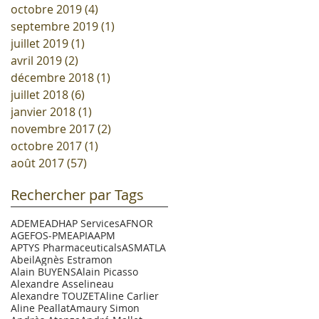
octobre 2019
(4)
4 posts
septembre 2019
(1)
1 post
juillet 2019
(1)
1 post
avril 2019
(2)
2 posts
décembre 2018
(1)
1 post
juillet 2018
(6)
6 posts
janvier 2018
(1)
1 post
novembre 2017
(2)
2 posts
octobre 2017
(1)
1 post
août 2017
(57)
57 posts
Rechercher par Tags
ADEME
ADHAP Services
AFNOR
AGEFOS-PME
APIA
APM
APTYS Pharmaceuticals
ASM
ATLA
Abeil
Agnès Estramon
Alain BUYENS
Alain Picasso
Alexandre Asselineau
Alexandre TOUZET
Aline Carlier
Aline Peallat
Amaury Simon