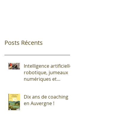
Posts Récents
Intelligence artificielle,
robotique, jumeaux
numériques et
impression additive :
Entre promesses et
Dix ans de coaching
défis pour l'industrie !
en Auvergne !