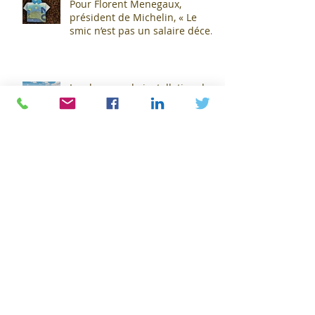
Pour Florent Menegaux,
président de Michelin, « Le
smic n’est pas un salaire décent
»
La plus grande installation de
capture de dioxyde de carbone
(CO2) s'apprête à sortir de terre
!
Michelin : Une révolution verte
dans l'industrie pneumatique !
Coup de tonnerre dans le
paysage économique : La Foire
Exposition de Clermont-
Cournon... c'est fini !