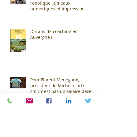
robotique, jumeaux
numériques et impression
additive : Entre promesses et
défis pour l'industrie !
Dix ans de coaching en
Auvergne !
Pour Florent Menegaux,
président de Michelin, « Le
smic n’est pas un salaire décent
»
La plus grande installation de
capture de dioxyde de carbone
(CO2) s'apprête à sortir de terre
!