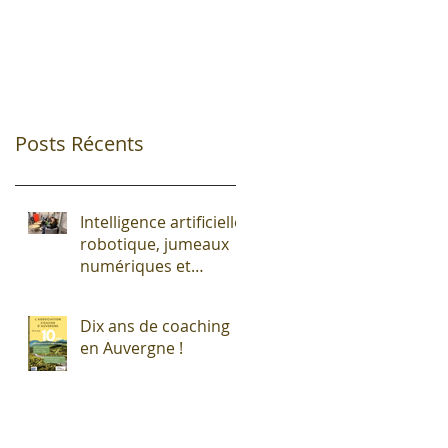
Posts Récents
Intelligence artificielle,
robotique, jumeaux
numériques et
impression additive :
Entre promesses et
Dix ans de coaching
défis pour l'industrie !
en Auvergne !