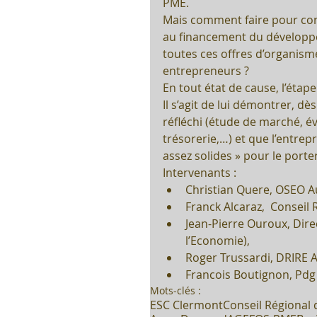
PME.
Mais comment faire pour conn
au financement du développe
toutes ces offres d’organisme
entrepreneurs ?
En tout état de cause, l’éta
Il s’agit de lui démontrer, d
réfléchi (étude de marché, é
trésorerie,…) et que l’entrepri
assez solides » pour le porter
Intervenants : 
Christian Quere, OSEO A
Franck Alcaraz,  Conseil 
Jean-Pierre Ouroux, Dire
l’Economie),  
Roger Trussardi, DRIRE A
Francois Boutignon, Pdg
Mots-clés :
ESC Clermont
Conseil Régional