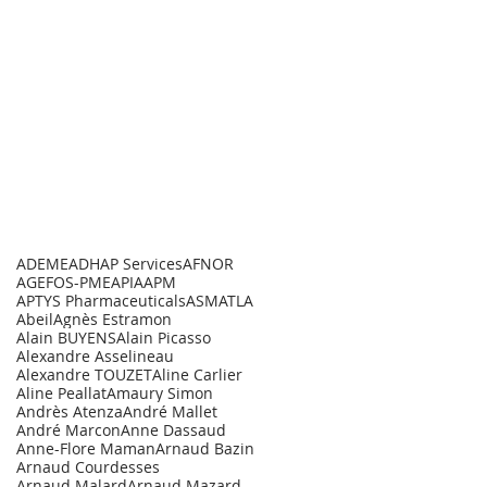
ADEME
ADHAP Services
AFNOR
AGEFOS-PME
APIA
APM
APTYS Pharmaceuticals
ASM
ATLA
Abeil
Agnès Estramon
Alain BUYENS
Alain Picasso
Alexandre Asselineau
Alexandre TOUZET
Aline Carlier
Aline Peallat
Amaury Simon
Andrès Atenza
André Mallet
André Marcon
Anne Dassaud
Anne-Flore Maman
Arnaud Bazin
Arnaud Courdesses
Arnaud Malard
Arnaud Mazard