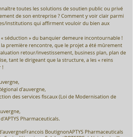
aître toutes les solutions de soutien public ou privé 
ment de son entreprise ? Comment y voir clair parmi 
s/institutions qui affirment vouloir du bien aux 
pe « séduction » du banquier demeure incontournable ! 
ès la première rencontre, que le projet a été mûrement 
valuation retour/investissement, business plan, plan de 
se, tant le dirigeant que la structure, a les « reins 
 !
uvergne,  
Régional d'auvergne,  
ction des services fiscaux (Loi de Modernisation de 
uvergne,   
 d'APTYS Pharmaceuticals. 
 d'auvergne
Francois Boutignon
APTYS Pharmaceuticals