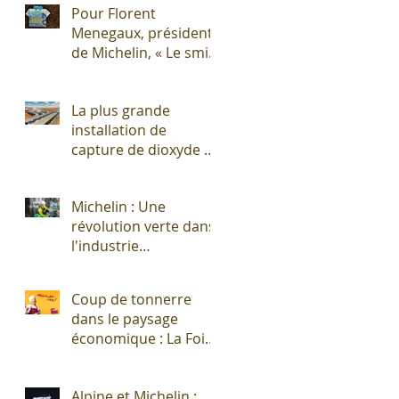
Pour Florent
Menegaux, président
de Michelin, « Le smic
n’est pas un salaire
décent »
La plus grande
installation de
capture de dioxyde de
carbone (CO2)
s'apprête à sortir de
Michelin : Une
terre !
révolution verte dans
l'industrie
pneumatique !
Coup de tonnerre
dans le paysage
économique : La Foire
Exposition de
Clermont-Cournon...
Alpine et Michelin :
c'est fini !