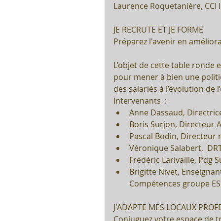
Laurence Roquetanière, CCI 
JE RECRUTE ET JE FORME
Préparez l'avenir en amélior
L’objet de cette table ronde 
pour mener à bien une politiq
des salariés à l’évolution de l
Intervenants  : 
Anne Dassaud, Directric
Boris Surjon, Directeur A
Pascal Bodin, Directeur 
Véronique Salabert,  DRT
Frédéric Larivaille, Pdg S
Brigitte Nivet, Enseigna
Compétences groupe ESC
J'ADAPTE MES LOCAUX PROF
Conjuguez votre espace de trav