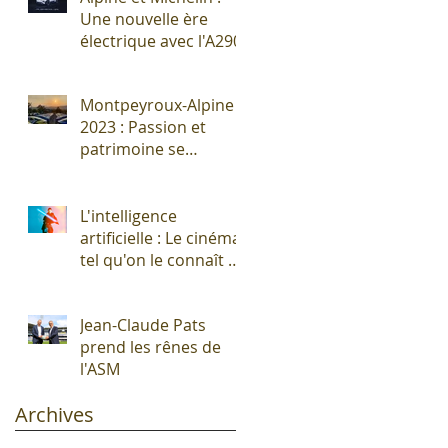
Une nouvelle ère
électrique avec l'A290
Montpeyroux-Alpine
2023 : Passion et
patrimoine se
rencontrent autour
de l'Alpine A110 !
L'intelligence
artificielle : Le cinéma
tel qu'on le connaît vit
ses derniers
moments !
Jean-Claude Pats
prend les rênes de
l'ASM
Archives