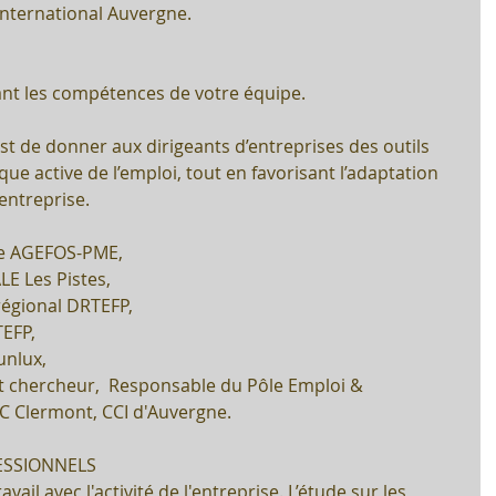
International Auvergne.
ant les compétences de votre équipe.
est de donner aux dirigeants d’entreprises des outils 
ue active de l’emploi, tout en favorisant l’adaptation 
’entreprise.
e AGEFOS-PME,  
LE Les Pistes,  
régional DRTEFP,  
EFP,  
unlux,  
nt chercheur,  Responsable du Pôle Emploi & 
 Clermont, CCI d'Auvergne. 
ESSIONNELS
ail avec l'activité de l'entreprise. L’étude sur les 