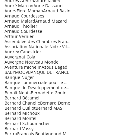
Andrès Atenza
André Mallet
André Marcon
Anne Dassaud
Anne-Flore Maman
Arnaud Bazin
Arnaud Courdesses
Arnaud Malard
Arnaud Mazard
Arnaud Thiollier
Arnaud Courdesse
Arthur Vernier
Assemblée des Chambres Françaises de Commerce et d
Association Nationale Notre Village.
Audrey Canestrier
Auvergnat Cola
Auvergne Nouveau Monde
Aventure michelin
Azouz Begad
BABYMOOV
BANQUE DE FRANCE
Banque Nuger
Banque commerciale pour le Marché de l'Entrepr
Banque de Développement des PME
Benoît Neuts
Bernadette Gonin
Bernard Bécamel
Bernard Chanelle
Bernard Derne
Bernard Guillot
Bernard MAS
Bernard Michoux
Bernard Montel
Bernard Schoumacher
Bernard Vassy
BertraFrançois Boutignonnd Maurice