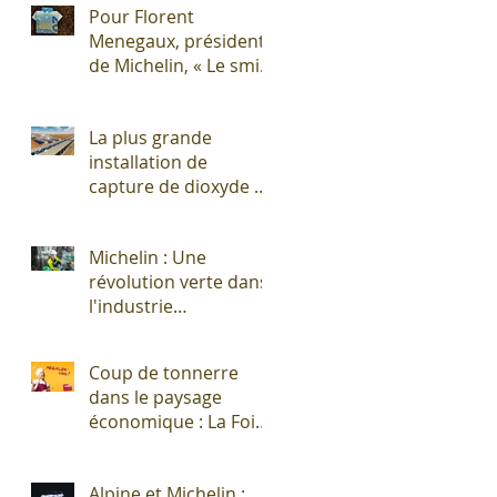
Pour Florent
Menegaux, président
de Michelin, « Le smic
n’est pas un salaire
décent »
La plus grande
installation de
capture de dioxyde de
carbone (CO2)
s'apprête à sortir de
Michelin : Une
terre !
révolution verte dans
l'industrie
pneumatique !
Coup de tonnerre
dans le paysage
économique : La Foire
Exposition de
Clermont-Cournon...
Alpine et Michelin :
c'est fini !