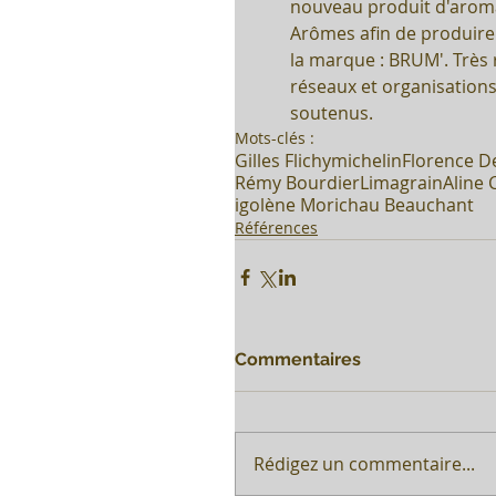
nouveau produit d'aromat
Arômes afin de produire 
la marque : BRUM'. Très r
réseaux et organisation
soutenus. 
Mots-clés :
Gilles Flichy
michelin
Florence D
Rémy Bourdier
Limagrain
Aline 
igolène Morichau Beauchant
Références
Commentaires
Rédigez un commentaire...