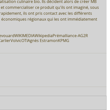
isation culinaire bio. Ils décident alors de créer MB 
et commercialiser ce produit qu'ils ont imaginé, sous 
apidement, ils ont pris contact avec les différents 
s économiques régionaux qui les ont immédiatement 
evouard
WIKIMEDIA
Wikipedia
Prémalliance-AG2R
Carlier
Volvic
OTI
Agnès Estramon
KPMG