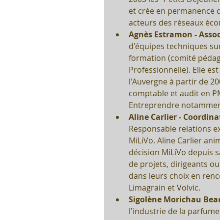
et crée en permanence de
acteurs des réseaux écon
Agnès Estramon - Assoc
d'équipes techniques sur 
formation (comité pédag
Professionnelle). Elle e
l'Auvergne à partir de 2
comptable et audit en P
Entreprendre notamment, 
Aline Carlier - Coordinat
Responsable relations ex
MiLiVo. Aline Carlier anim
décision MiLiVo depuis s
de projets, dirigeants o
dans leurs choix en renc
Limagrain et Volvic.  
Sigolène Morichau Bea
l'industrie de la parfume