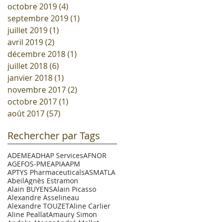
octobre 2019
(4)
4 posts
septembre 2019
(1)
1 post
juillet 2019
(1)
1 post
avril 2019
(2)
2 posts
décembre 2018
(1)
1 post
juillet 2018
(6)
6 posts
janvier 2018
(1)
1 post
novembre 2017
(2)
2 posts
octobre 2017
(1)
1 post
août 2017
(57)
57 posts
Rechercher par Tags
ADEME
ADHAP Services
AFNOR
AGEFOS-PME
APIA
APM
APTYS Pharmaceuticals
ASM
ATLA
Abeil
Agnès Estramon
Alain BUYENS
Alain Picasso
Alexandre Asselineau
Alexandre TOUZET
Aline Carlier
Aline Peallat
Amaury Simon