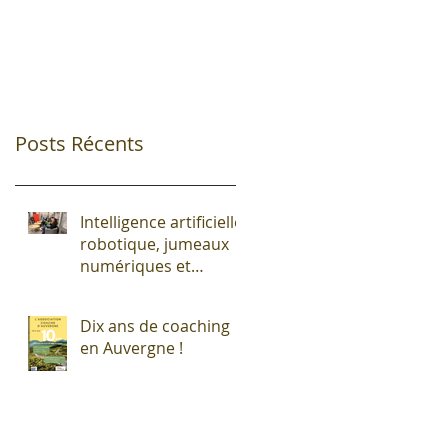
Posts Récents
Intelligence artificielle,
robotique, jumeaux
numériques et
impression additive :
Entre promesses et
Dix ans de coaching
défis pour l'industrie !
en Auvergne !