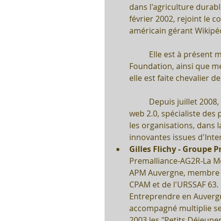
dans l'agriculture durable
février 2002, rejoint le 
américain gérant Wikipéd
	Elle est à présent membre du conseil des sages de la Wikimedia 
Foundation, ainsi que m
elle est faite chevalier d
	Depuis juillet 2008, elle est installée comme consultante indépendante 
web 2.0, spécialiste des 
les organisations, dans 
innovantes issues d'Inter
Gilles Flichy - Groupe 
Premalliance-AG2R-La Mon
APM Auvergne, membre d
CPAM et de l'URSSAF 63.
Entreprendre en Auvergne
accompagné multiplie ses
2003 les "Petits Déjeuner