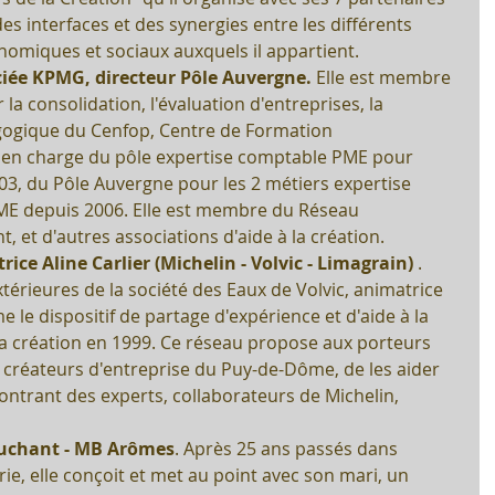
s interfaces et des synergies entre les différents 
omiques et sociaux auxquels il appartient.  
iée KPMG, directeur Pôle Auvergne. 
Elle est membre 
la consolidation, l'évaluation d'entreprises, la 
ogique du Cenfop, Centre de Formation 
st en charge du pôle expertise comptable PME pour 
003, du Pôle Auvergne pour les 2 métiers expertise 
ME depuis 2006. Elle est membre du Réseau 
et d'autres associations d'aide à la création.  
rice Aline Carlier (Michelin - Volvic - Limagrain) 
. 
térieures de la société des Eaux de Volvic, animatrice 
e le dispositif de partage d'expérience et d'aide à la 
a création en 1999. Ce réseau propose aux porteurs 
u créateurs d'entreprise du Puy-de-Dôme, de les aider 
ontrant des experts, collaborateurs de Michelin, 
uchant - MB Arômes
. Après 25 ans passés dans 
rie, elle conçoit et met au point avec son mari, un 