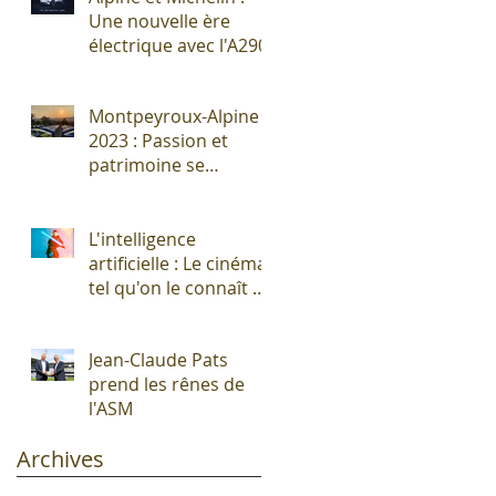
Une nouvelle ère
électrique avec l'A290
Montpeyroux-Alpine
2023 : Passion et
patrimoine se
rencontrent autour
de l'Alpine A110 !
L'intelligence
artificielle : Le cinéma
tel qu'on le connaît vit
ses derniers
moments !
Jean-Claude Pats
prend les rênes de
l'ASM
Archives