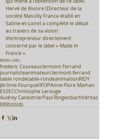
qui mène à l’obtention de ce label. 
Hervé de Rivoire (Directeur de la 
société Massilly France établi en 
Saône-et-Loire) a complété le débat 
au travers de sa vision 
d’entrepreneur directement 
concerné par le label « Made In 
France ».
Mots-clés :
frederic Coureau
clermont Ferrand
journaliste
animateur
clermont-ferrand
table ronde
table-ronde
animation
RIDY
Jérôme Fourquet
IFOP
Anne-Flore Maman
ESSEC
Christophe Lerouge
Audrey Canestrier
Paul Ringenbach
Véritas
Références