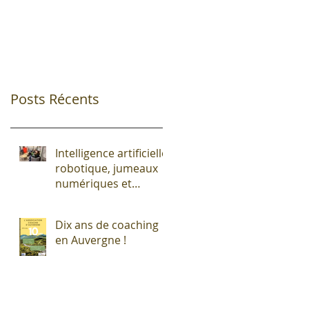
Posts Récents
Intelligence artificielle,
robotique, jumeaux
numériques et
impression additive :
Entre promesses et
Dix ans de coaching
défis pour l'industrie !
en Auvergne !