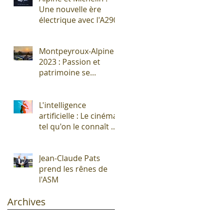
Une nouvelle ère
électrique avec l'A290
Montpeyroux-Alpine
2023 : Passion et
patrimoine se
rencontrent autour
de l'Alpine A110 !
L'intelligence
artificielle : Le cinéma
tel qu'on le connaît vit
ses derniers
moments !
Jean-Claude Pats
prend les rênes de
l'ASM
Archives