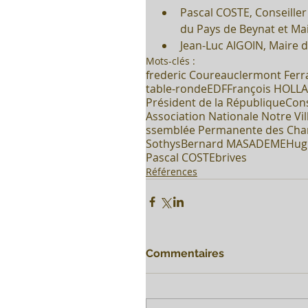
Pascal COSTE, Conseill
du Pays de Beynat et Mai
Jean-Luc AIGOIN, Maire de
Mots-clés :
frederic Coureau
clermont Fer
table-ronde
EDF
François HOLL
Président de la République
Cons
Association Nationale Notre Vil
ssemblée Permanente des Cham
Sothys
Bernard MAS
ADEME
Hug
Pascal COSTE
brives
Références
Commentaires