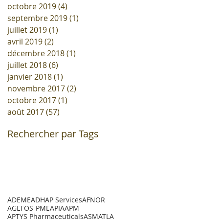
octobre 2019
(4)
4 posts
septembre 2019
(1)
1 post
juillet 2019
(1)
1 post
avril 2019
(2)
2 posts
décembre 2018
(1)
1 post
juillet 2018
(6)
6 posts
janvier 2018
(1)
1 post
novembre 2017
(2)
2 posts
octobre 2017
(1)
1 post
août 2017
(57)
57 posts
Rechercher par Tags
ADEME
ADHAP Services
AFNOR
AGEFOS-PME
APIA
APM
APTYS Pharmaceuticals
ASM
ATLA