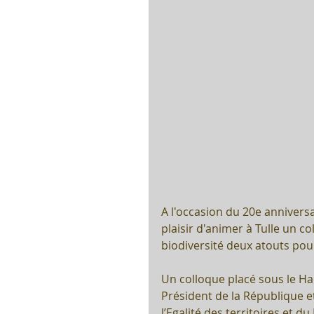
A l'occasion du 20e anniversai
plaisir d'animer à Tulle un c
biodiversité deux atouts pour
Un colloque placé sous le H
Président de la République 
l’Egalité des territoires et d