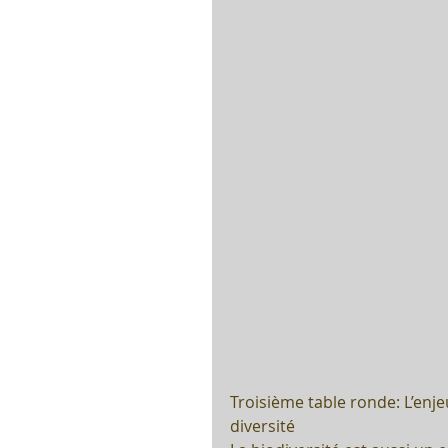
Troisième table ronde: L’enje
diversité