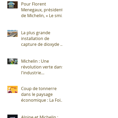
Pour Florent
Menegaux, président
de Michelin, « Le smic
n’est pas un salaire
décent »
La plus grande
installation de
capture de dioxyde de
carbone (CO2)
s'apprête à sortir de
Michelin : Une
terre !
révolution verte dans
l'industrie
pneumatique !
Coup de tonnerre
dans le paysage
économique : La Foire
Exposition de
Clermont-Cournon...
Alpine et Michelin :
c'est fini !