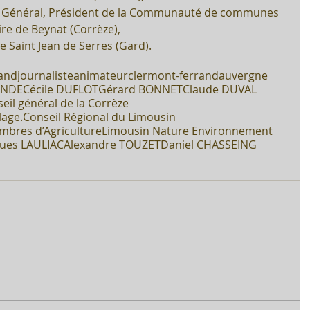
er Général, Président de la Communauté de communes 
re de Beynat (Corrèze),  
 Saint Jean de Serres (Gard). 
rand
journaliste
animateur
clermont-ferrand
auvergne
ANDE
Cécile DUFLOT
Gérard BONNET
Claude DUVAL
eil général de la Corrèze
lage.
Conseil Régional du Limousin
bres d’Agriculture
Limousin Nature Environnement
ues LAULIAC
Alexandre TOUZET
Daniel CHASSEING