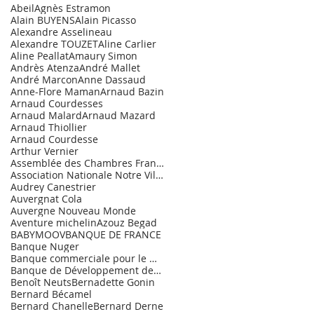
Abeil
Agnès Estramon
Alain BUYENS
Alain Picasso
Alexandre Asselineau
Alexandre TOUZET
Aline Carlier
Aline Peallat
Amaury Simon
Andrès Atenza
André Mallet
André Marcon
Anne Dassaud
Anne-Flore Maman
Arnaud Bazin
Arnaud Courdesses
Arnaud Malard
Arnaud Mazard
Arnaud Thiollier
Arnaud Courdesse
Arthur Vernier
Assemblée des Chambres Françaises de Commerce et d
Association Nationale Notre Village.
Audrey Canestrier
Auvergnat Cola
Auvergne Nouveau Monde
Aventure michelin
Azouz Begad
BABYMOOV
BANQUE DE FRANCE
Banque Nuger
Banque commerciale pour le Marché de l'Entrepr
Banque de Développement des PME
Benoît Neuts
Bernadette Gonin
Bernard Bécamel
Bernard Chanelle
Bernard Derne