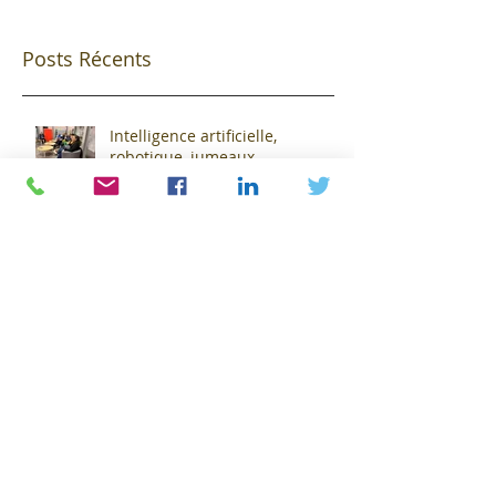
Posts Récents
Intelligence artificielle,
robotique, jumeaux
numériques et impression
additive : Entre promesses et
défis pour l'industrie !
Dix ans de coaching en
Auvergne !
Pour Florent Menegaux,
président de Michelin, « Le
smic n’est pas un salaire décent