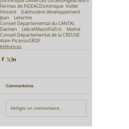
Dominique Olivier
Les Localos
Figeacteurs
Fermes de FIGEAC
Dominique Vollet
Vincent Gatin
ozère développement
Jean Leterme
Conseil Départemental du CANTAL
Damien Lebret
MassiFix
Eric Mathé
Conseil Départemental de la CREUSE
Alain Picasso
GRDF
Références
Commentaires
Rédigez un commentaire...