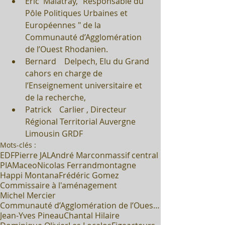
Eric  Malatray, "Responsable du 
Pôle Politiques Urbaines et 
Européennes " de la 
Communauté d’Agglomération 
de l’Ouest Rhodanien.  
Bernard    Delpech, Elu du Grand 
cahors en charge de 
l’Enseignement universitaire et 
de la recherche,  
Patrick    Carlier , Directeur 
Régional Territorial Auvergne 
Limousin GRDF 
Mots-clés :
EDF
Pierre JAL
André Marcon
massif central
PIA
Maceo
Nicolas Ferrand
montagne
Happi Montana
Frédéric Gomez
Commissaire à l'aménagement
Michel Mercier
Communauté d’Agglomération de l’Ouest Rhodanien
Jean-Yves Pineau
Chantal Hilaire